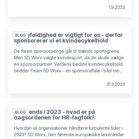
eller ikke har. Men det er ikke sandt. Den kan
opbygges (eller gendannes) over tid. Og de rigtige
1.9.2023
digitale løsninger er ofte en katalysator for
medarbejdernes selvtillid.
Mangfoldighed er vigtigt for os - derfor
BLOG
sponsorerer vi et kvindecykelhold
De fleste sponsorpenge går til mænds sportsgrene.
Men SD Worx valgte kvindesport, da de skulle vælge
en sponsorpartner. Verdens bedste kvindecykelhold
hedder Team SD Worx - en sponsoraftale i tråd med
virksomhedens fokus på mangfoldighed og
teamwork.
31.3.2023
HR-trends i 2023 - hvad er på
BLOG
dagsordenen for HR-fagfolk?
Hvordan vil organisationer håndtere turbulente tider i
2023? SD Worx, den førende europæiske leverandør