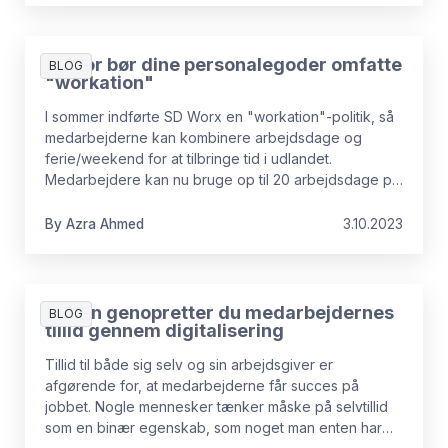
Derfor bør dine personalegoder omfatte
BLOG
"workation"
I sommer indførte SD Worx en "workation"-politik, så
medarbejderne kan kombinere arbejdsdage og
ferie/weekend for at tilbringe tid i udlandet.
Medarbejdere kan nu bruge op til 20 arbejdsdage på
at arbejde i et af de 24 lande, hvor vi har en juridisk
enhed. Ændringen har været populær: over 300
By
Azra
Ahmed
3.10.2023
workation-ansøgninger er blevet godkendt i de
sidste 2 måneder!
Sådan genopretter du medarbejdernes
BLOG
tillid gennem digitalisering
Tillid til både sig selv og sin arbejdsgiver er
afgørende for, at medarbejderne får succes på
jobbet. Nogle mennesker tænker måske på selvtillid
som en binær egenskab, som noget man enten har