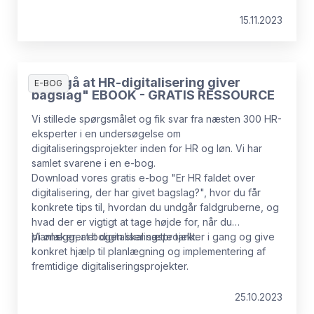
Matcher din virksomhed gennemsnittet? Ifølge EU's
direktiv om løngennemsigtighed er denne viden nu et
15.11.2023
must for mange organisationer. Lønforskelle går ud
over både medarbejderoplevelsen og
virksomhedens vækst, så hvordan mindsker man
kløften? Vi bad vores CPO, Bruce Fecheyr-Lippens,
"Undgå at HR-digitalisering giver
E-BOG
om at dele sine råd.
bagslag" EBOOK - GRATIS RESSOURCE
Vi stillede spørgsmålet og fik svar fra næsten 300 HR-
eksperter i en undersøgelse om
digitaliseringsprojekter inden for HR og løn. Vi har
samlet svarene i en e-bog.
Download vores gratis e-bog "Er HR faldet over
digitalisering, der har givet bagslag?", hvor du får
konkrete tips til, hvordan du undgår faldgruberne, og
hvad der er vigtigt at tage højde for, når du
planlægger et digitaliseringsprojekt.
Vi ønsker, at bogen skal sætte tanker i gang og give
konkret hjælp til planlægning og implementering af
fremtidige digitaliseringsprojekter.
25.10.2023