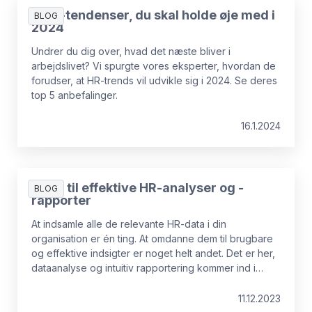
5 HR-tendenser, du skal holde øje med i
BLOG
2024
Undrer du dig over, hvad det næste bliver i
arbejdslivet? Vi spurgte vores eksperter, hvordan de
forudser, at HR-trends vil udvikle sig i 2024. Se deres
top 5 anbefalinger.
16.1.2024
5 trin til effektive HR-analyser og -
BLOG
rapporter
At indsamle alle de relevante HR-data i din
organisation er én ting. At omdanne dem til brugbare
og effektive indsigter er noget helt andet. Det er her,
dataanalyse og intuitiv rapportering kommer ind i
billedet...
11.12.2023