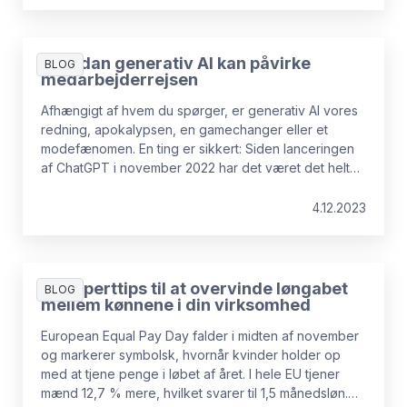
Hvordan generativ AI kan påvirke
BLOG
medarbejderrejsen
Afhængigt af hvem du spørger, er generativ AI vores
redning, apokalypsen, en gamechanger eller et
modefænomen. En ting er sikkert: Siden lanceringen
af ChatGPT i november 2022 har det været det helt
store samtaleemne. Hvad betyder det for HR? Her er
fem nye use cases, der viser, hvad generativ AI kan -
4.12.2023
og ikke kan - gøre for HR og dine medarbejdere.
4 eksperttips til at overvinde løngabet
BLOG
mellem kønnene i din virksomhed
European Equal Pay Day falder i midten af november
og markerer symbolsk, hvornår kvinder holder op
med at tjene penge i løbet af året. I hele EU tjener
mænd 12,7 % mere, hvilket svarer til 1,5 månedsløn.