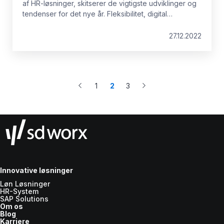
af HR-løsninger, skitserer de vigtigste udviklinger og
tendenser for det nye år. Fleksibilitet, digital
acceleration, investeringer i smart HR Tech,
medarbejdernes økonomiske velbefindende og
27.12.2022
deres talentstyring er centrale emner. Alt starter med
et afgørende tankeskift:
at vende forandringer til
muligheder.
1
2
3
Innovative løsninger
Løn Løsninger
HR-System
SAP Solutions
Om os
Blog
Karriere