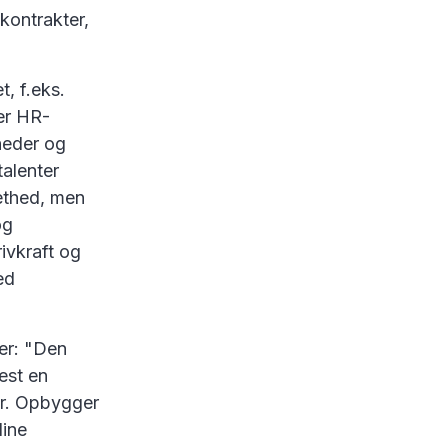
kontrakter,
t, f.eks.
er HR-
gheder og
alenter
ethed, men
og
ivkraft og
ed
er: "Den
est en
ler. Opbygger
dine