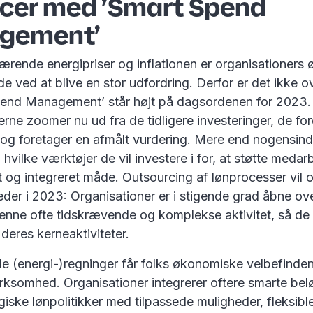
cer med ’Smart Spend
gement’
rende energipriser og inflationen er organisationers
e ved at blive en stor udfordring. Derfor er det ikke 
pend Management’ står højt på dagsordenen for 2023.
ne zoomer nu ud fra de tidligere investeringer, de fo
og foretager en afmålt vurdering. Mere end nogensinde
 hvilke værktøjer de vil investere i for, at støtte meda
nt og integreret måde. Outsourcing af lønprocesser vil
eder i 2023: Organisationer er i stigende grad åbne ove
enne ofte tidskrævende og komplekse aktivitet, så de
deres kerneaktiviteter.
e (energi-)regninger får folks økonomiske velbefind
somhed. Organisationer integrerer oftere smarte belø
giske lønpolitikker med tilpassede muligheder, fleksibl