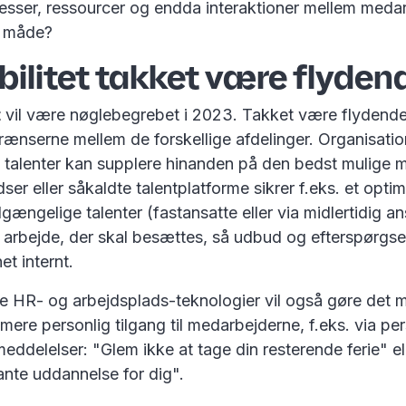
esser, ressourcer og endda interaktioner mellem meda
 måde?
ibilitet takket være flyde
t
vil være nøglebegrebet i 2023. Takket være flydend
rænserne mellem de forskellige afdelinger. Organisatio
e talenter kan supplere hinanden på den bedst mulige m
er eller såkaldte talentplatforme sikrer f.eks. et opti
lgængelige talenter (fastansatte eller via midlertidig a
arbejde, der skal besættes, så udbud og efterspørgsel
t internt.
re HR- og arbejdsplads-teknologier vil også gøre det m
ere personlig tilgang til medarbejderne, f.eks. via pe
eddelelser: "Glem ikke at tage din resterende ferie" el
ante uddannelse for dig".