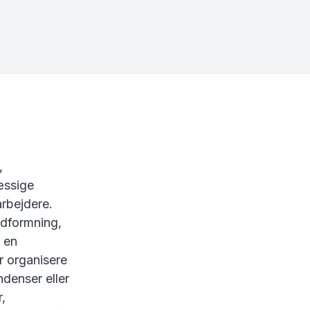
,
æssige
arbejdere.
udformning,
l en
r organisere
ndenser eller
,