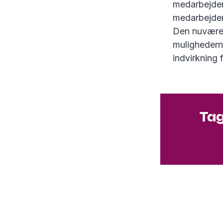
medarbejdere
medarbejder
Den nuværen
mulighedern
indvirkning 
Tag