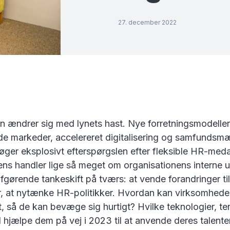
27. december 2022
 ændrer sig med lynets hast. Nye forretningsmodeller
de markeder, accelereret digitalisering og samfundsm
 øger eksplosivt efterspørgslen efter fleksible HR-med
ns handler lige så meget om organisationens interne 
gørende tankeskift på tværs: at vende forandringer ti
r, at nytænke HR-politikker. Hvordan kan virksomhede
lt, så de kan bevæge sig hurtigt? Hvilke teknologier, te
l hjælpe dem på vej i 2023 til at anvende deres talenter