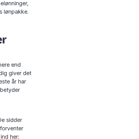
belønninger,
s lønpakke.
er
mere end
dig giver det
este år har
 betyder
De sidder
 forventer
ind her: