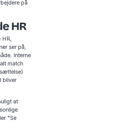
rbejdere på
nde HR
e HR,
ner ser på,
åde. Interne
malt match
nsættelse)
 bliver
uligt at
rsonlige
ler "Se