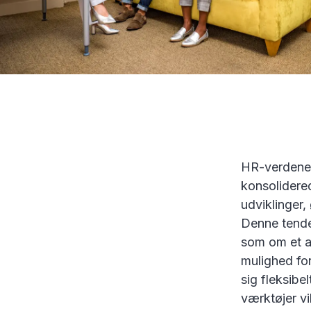
HR-verdenen
konsolidere
udviklinger,
Denne tende
som om et af
mulighed fo
sig fleksibe
værktøjer vi