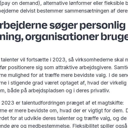
(pay on demand), alternative lønformer eller fleksible 
ejderne delvist bestemmer sammensætningen af dere
bejderne søger personlig
sning, organisationer brug
alenter vil fortsætte i 2023, så virksomhederne skal 
ør positionere sig som attraktive arbejdsgivere. Samti
e mulighed for at træffe mere bevidste valg. I de sen
e i stigende grad været optaget af, hvad der virkelig
m, både på arbejdspladsen og i deres privatliv.
r 2023 er talentudfordringen præget af et magtskifte:
ne er mere bevidste om, hvad der er vigtigt for dem. 
et for at udvikle deres talenter og træffe valg, og de
ende øre og medbestemmelse. Fleksibilitet spiller også 