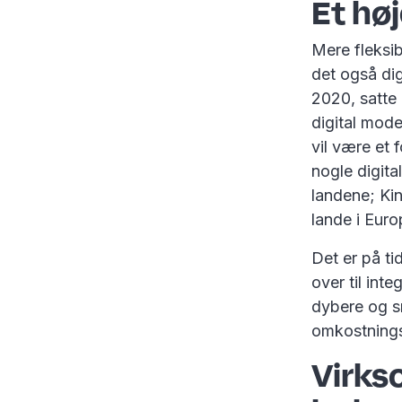
Et høj
Mere fleksib
det også di
2020, satte 
digital mode
vil være et
nogle digita
landene; Ki
lande i Euro
Det er på t
over til int
dybere og sm
omkostnings
Virks