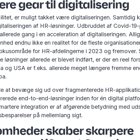
ere gear til digitalisering
ilitet, er muligt takket være digitaliseringen. Samtidig 
gitaliseringen af HR-løsninger. Udbruddet af Covid-19
allerede gang i en acceleration af digitaliseringen. Alli
nhed endnu ikke en realitet for de fleste organisationer
 fokusområde for HR-afdelingerne i 2023 og fremover.
le løsninger allerede er blevet indført, er der en reel fo
na og USA er f.eks. allerede meget længere fremme en
pa.
ide at bevæge sig ud over fragmenterede HR-applikati
egrerede end-to-end-løsninger inden for én digital platf
artere integration er af afgørende betydning med udsi
besparelser på mellemlang sigt.
omheder skaber skarpere