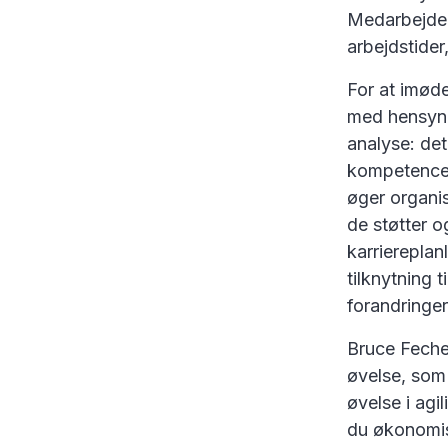
Medarbejder
arbejdstider
For at imøde
med hensyn 
analyse: det
kompetencer
øger organi
de støtter 
karriereplan
tilknytning 
forandringer
Bruce Feche
øvelse, som 
øvelse i agil
du økonomis