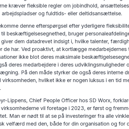
ne kræver fleksible regler om jobindhold, ansættelses
, arbejdspladser og fuldtids- eller deltidsansættelse.
komme denne efterspørgsel efter yderligere fleksibilite
til beskæftigelsesegnethed, bruger personaleafdeling
 giver dem datadrevet indsigt i, hvilke talenter, færdi
 de har. Ved proaktivt, at kortlægge medarbejdernes t
sationer ikke blot deres maksimale beskæftigelsesegn
også deres medarbejdere i deres udviklingsmuligheder 
lægning. På den måde styrker de også deres interne dr
til virksomheden, hvilket ikke er nogen luksus i en tid m
.
yr-Lippens, Chief People Officer hos SD Worx, forklar
virksomhederne vil foretage i 2023, er først og fremm
itet. Man er nødt til at se på investeringer fra alle vink
k velfærd med den, både for din organisation og for 