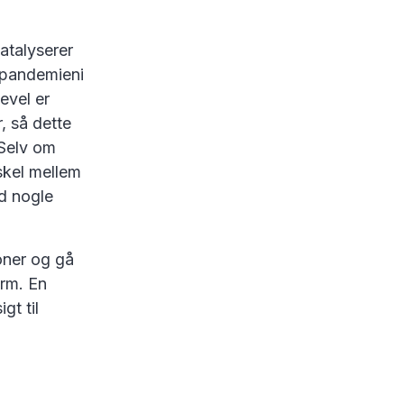
katalyserer
-pandemieni
gevel er
, så dette
 Selv om
rskel mellem
d nogle
oner og gå
orm. En
gt til