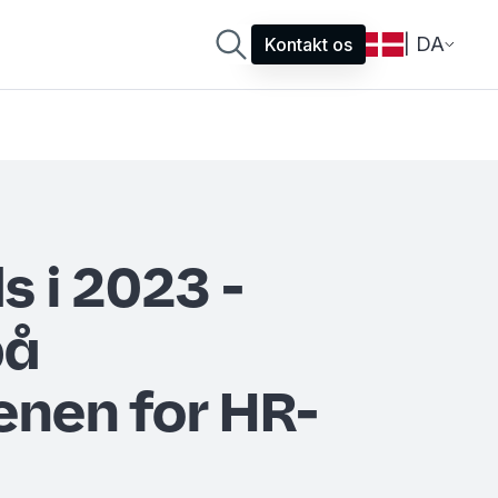
| DA
Kontakt os
s i 2023 -
på
nen for HR-