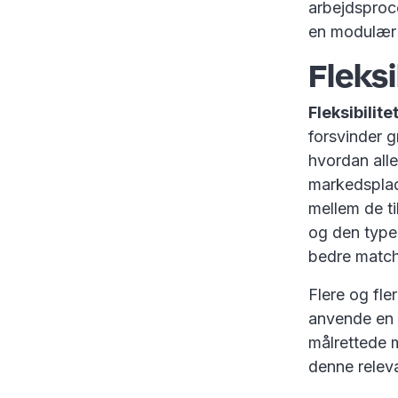
arbejdsproc
en modulær
Fleks
Fleksibilite
forsvinder g
hvordan all
markedsplads
mellem de ti
og den type 
bedre matche
Flere og fle
anvende en m
målrettede m
denne relev