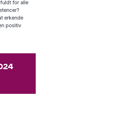
uldt for alle
etencer?
at erkende
n positiv
2024