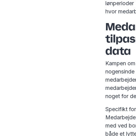
lønperioder 
hvor medarb
Medar
tilpa
data
Kampen om t
nogensinde f
medarbejdern
medarbejdern
noget for de
Specifikt fo
Medarbejder
med ved bord
både et lytt