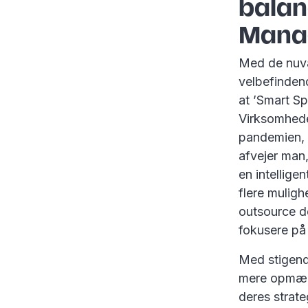
balan
Mana
Med de nuvæ
velbefindend
at ’Smart S
Virksomheder
pandemien, 
afvejer man,
en intellige
flere muligh
outsource d
fokusere på 
Med stigend
mere opmærk
deres strate