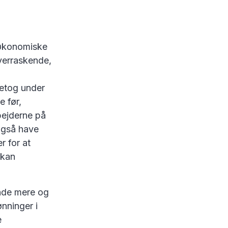
 økonomiske
overraskende,
retog under
 før,
rbejderne på
 også have
r for at
 kan
ende mere og
nninger i
e