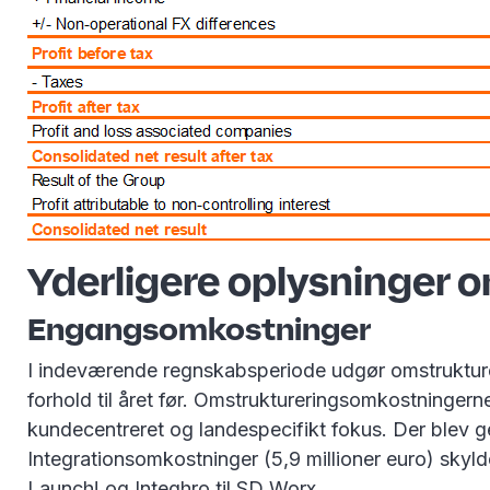
Yderligere oplysninger 
Engangsomkostninger
I indeværende regnskabsperiode udgør omstrukturerin
forhold til året før. Omstruktureringsomkostningerne
kundecentreret og landespecifikt fokus. Der blev 
Integrationsomkostninger (5,9 millioner euro) skyl
Launch! og Integhro til SD Worx.