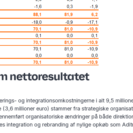
om nettoresultatet
gs- og integrationsomkostningerne i alt 9,5 millioner e
 (3,6 millioner euro) stammer fra strategiske organisato
gennemført organisatoriske ændringer på både direktio
des integration og rebranding af nylige opkøb som Adit