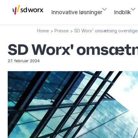
Innovative løsninger
Indblik
Home
Presse
SD Worx' omsætning overstiger 
>
>
SD Worx' omsætnin
27. februar 2024