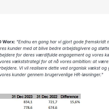
D Worx:
"Endnu en gang har vi gjort gode fremskridt m
s kunder med at blive bedre arbejdsgivere og støtte 
bejdere for deres værdifulde engagement og vores kære
re vores vækststrategi for at nå vores ambition: at v
arbejdere. Vi vil realisere dette ved organisk vækst 
or vores kunder gennem brugervenlige HR-løsninger."