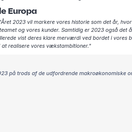
ele Europa
"Året 2023 vil markere vores historie som det år, hv
ele teamet og vores kunder. Samtidig er 2023 også de
llerede vist deres klare merværdi ved bordet i vores 
d at realisere vores vækstambitioner."
or 2023 på trods af de udfordrende makroøkonomiske 