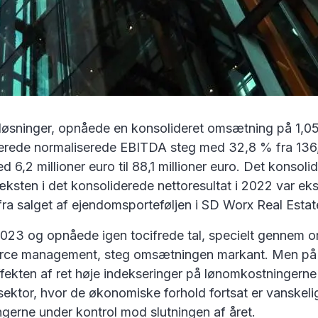
ninger, opnåede en konsolideret omsætning på 1,058 mi
derede normaliserede EBITDA steg med 32,8 % fra 136,7 m
,2 millioner euro til 88,1 millioner euro. Det konsolide
æksten i det konsoliderede nettoresultat i 2022 var ekst
 fra salget af ejendomsporteføljen i SD Worx Real Estat
2023 og opnåede igen tocifrede tal, specielt gennem 
rkforce management, steg omsætningen markant. Men på
en af ret høje indekseringer på lønomkostningerne i 
n sektor, hvor de økonomiske forhold fortsat er vanskeli
gerne under kontrol mod slutningen af året.