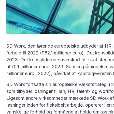
SD Worx, den førende europæiske udbyder af HR-løs
forhold til 2022 (962,1 millioner euro). Det konsoli
2023. Det konsoliderede overskud før skat steg med 6
til 70,1 millioner euro i 2023. Som en påmindelse: v
millioner euro i 2022), påvirket af kapitalgevinsten
SD Worx fortsatte sin europæiske vækststrategi i 
som tilbyder løsninger til løn, HR, talent- og wo
Ligesom andre virksomheder mærkede SD Worx effekt
løsninger inden for fleksibelt arbejde, opererer i e
vanskelige forhold og formåede at holde omkostnin