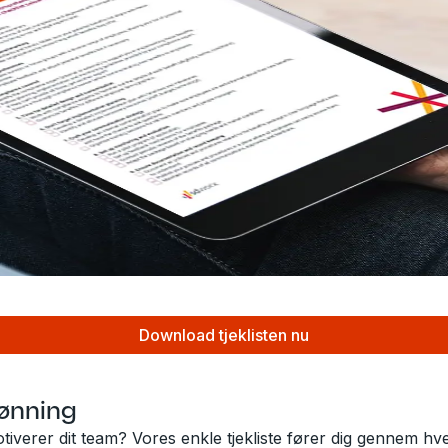
Download tjeklisten nu
elønning
otiverer dit team? Vores enkle tjekliste fører dig gennem hve