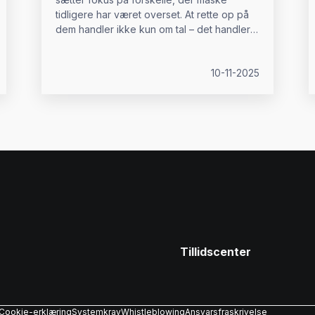
tidligere har været overset. At rette op på
dem handler ikke kun om tal – det handler
om, hvordan du planlægger, kommunikerer
og støtter processen.
10-11-2025
Tillidscenter
Cookie-erklæring
Systemkrav
Whistleblowing
Ansvarsfraskrivelse