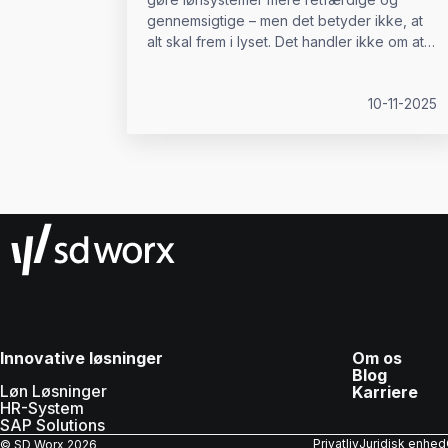
gennemsigtige – men det betyder ikke, at
alt skal frem i lyset. Det handler ikke om at
afsløre individuelle lønninger.
10-11-2025
Innovative løsninger
Om os
Blog
Løn Løsninger
Karriere
HR-System
SAP Solutions
Privatliv
Juridisk enhed
© SD Worx
2026