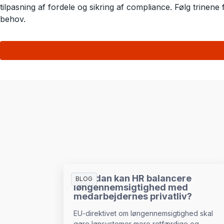
tilpasning af fordele og sikring af compliance. Følg trine
behov.
Hvordan kan HR balancere
BLOG
løngennemsigtighed med
medarbejdernes privatliv?
EU-direktivet om løngennemsigtighed skal
gøre lønsystemer mere retfærdige og