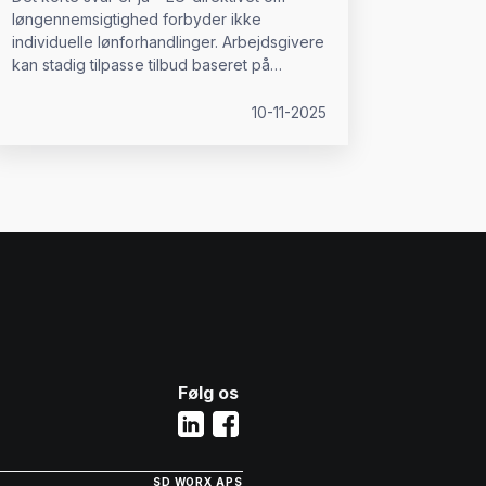
løngennemsigtighed forbyder ikke
individuelle lønforhandlinger. Arbejdsgivere
kan stadig tilpasse tilbud baseret på
kompetencer, erfaring eller efterspørgsel
på markedet.
10-11-2025
Følg os
SD WORX APS