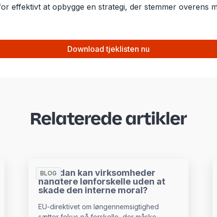
ne for effektivt at opbygge en strategi, der stemmer overen
Download tjeklisten nu
Relaterede artikler
Hvordan kan virksomheder
BLOG
håndtere lønforskelle uden at
skade den interne moral?
EU-direktivet om løngennemsigtighed
sætter fokus på forskelle, der måske