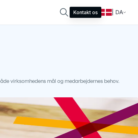
| DA
Kontakt os
her både virksomhedens mål og medarbejdernes behov.