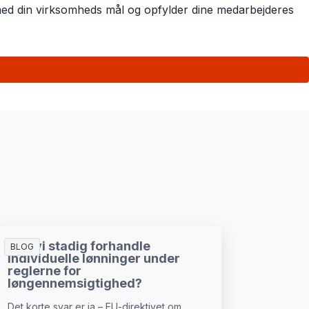
s med din virksomheds mål og opfylder dine medarbejderes
Kan vi stadig forhandle
BLOG
individuelle lønninger under
reglerne for
løngennemsigtighed?
Det korte svar er ja – EU-direktivet om