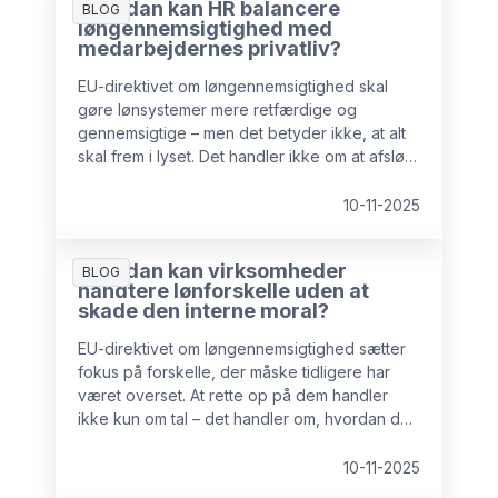
Hvordan kan HR balancere
BLOG
løngennemsigtighed med
medarbejdernes privatliv?
EU-direktivet om løngennemsigtighed skal
gøre lønsystemer mere retfærdige og
gennemsigtige – men det betyder ikke, at alt
skal frem i lyset. Det handler ikke om at afsløre
individuelle lønninger.
10-11-2025
Hvordan kan virksomheder
BLOG
håndtere lønforskelle uden at
skade den interne moral?
EU-direktivet om løngennemsigtighed sætter
fokus på forskelle, der måske tidligere har
været overset. At rette op på dem handler
ikke kun om tal – det handler om, hvordan du
planlægger, kommunikerer og støtter
processen.
10-11-2025