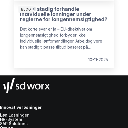
Kan vi stadig forhandle
BLOG
individuelle lønninger under
reglerne for løngennemsigtighed?
Det korte svar er ja – EU-direktivet om
løngennemsigtighed forbyder ikke
individuelle lønforhandlinger. Arbejdsgivere
kan stadig tilpasse tilbud baseret på
kompetencer, erfaring eller efterspørgsel på
markedet.
10-11-2025
Innovative løsninger
Løn Løsninger
HR-System
SAP Solutions
Om os