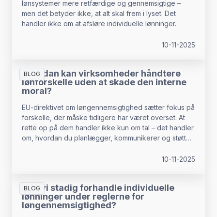
lønsystemer mere retfærdige og gennemsigtige –
men det betyder ikke, at alt skal frem i lyset. Det
handler ikke om at afsløre individuelle lønninger.
10-11-2025
Hvordan kan virksomheder håndtere
BLOG
lønforskelle uden at skade den interne
moral?
EU-direktivet om løngennemsigtighed sætter fokus på
forskelle, der måske tidligere har været overset. At
rette op på dem handler ikke kun om tal – det handler
om, hvordan du planlægger, kommunikerer og støtter
processen.
10-11-2025
Kan vi stadig forhandle individuelle
BLOG
lønninger under reglerne for
løngennemsigtighed?