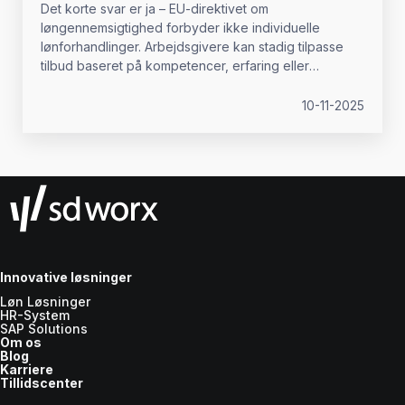
Det korte svar er ja – EU-direktivet om
løngennemsigtighed forbyder ikke individuelle
lønforhandlinger. Arbejdsgivere kan stadig tilpasse
tilbud baseret på kompetencer, erfaring eller
efterspørgsel på markedet.
10-11-2025
Innovative løsninger
Løn Løsninger
HR-System
SAP Solutions
Om os
Blog
Karriere
Tillidscenter