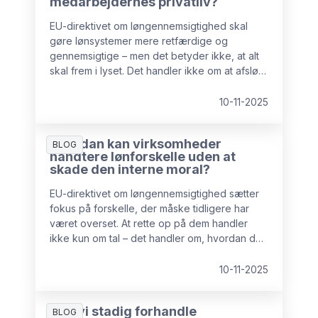
medarbejdernes privatliv?
EU-direktivet om løngennemsigtighed skal
gøre lønsystemer mere retfærdige og
gennemsigtige – men det betyder ikke, at alt
skal frem i lyset. Det handler ikke om at afsløre
individuelle lønninger.
10-11-2025
Hvordan kan virksomheder
BLOG
håndtere lønforskelle uden at
skade den interne moral?
EU-direktivet om løngennemsigtighed sætter
fokus på forskelle, der måske tidligere har
været overset. At rette op på dem handler
ikke kun om tal – det handler om, hvordan du
planlægger, kommunikerer og støtter
processen.
10-11-2025
Kan vi stadig forhandle
BLOG