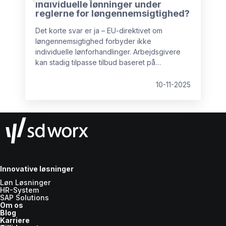
individuelle lønninger under
reglerne for løngennemsigtighed?
Det korte svar er ja – EU-direktivet om
løngennemsigtighed forbyder ikke
individuelle lønforhandlinger. Arbejdsgivere
kan stadig tilpasse tilbud baseret på
kompetencer, erfaring eller efterspørgsel på
markedet.
10-11-2025
Innovative løsninger
Løn Løsninger
HR-System
SAP Solutions
Om os
Blog
Karriere