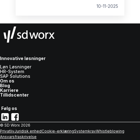
markedet.
10-11-2025
Innovative løsninger
Løn Løsninger
HR-System
SAP Solutions
Om os
Blog
Karriere
Tillidscenter
Følg os
© SD Worx
2026
Privatliv
Juridisk enhed
Cookie-erklæring
Systemkrav
Whistleblowing
Ansvarsfraskrivelse