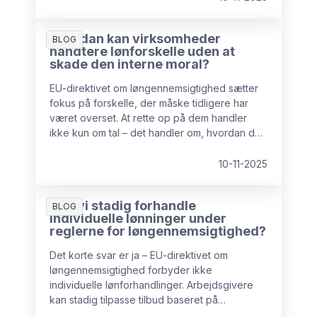
Hvordan kan virksomheder
BLOG
håndtere lønforskelle uden at
skade den interne moral?
EU-direktivet om løngennemsigtighed sætter
fokus på forskelle, der måske tidligere har
været overset. At rette op på dem handler
ikke kun om tal – det handler om, hvordan du
planlægger, kommunikerer og støtter
processen.
10-11-2025
Kan vi stadig forhandle
BLOG
individuelle lønninger under
reglerne for løngennemsigtighed?
Det korte svar er ja – EU-direktivet om
løngennemsigtighed forbyder ikke
individuelle lønforhandlinger. Arbejdsgivere
kan stadig tilpasse tilbud baseret på
kompetencer, erfaring eller efterspørgsel på