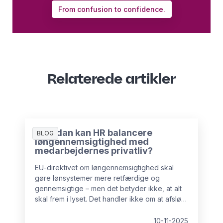
From confusion to confidence.
Relaterede artikler
Hvordan kan HR balancere
BLOG
løngennemsigtighed med
medarbejdernes privatliv?
EU-direktivet om løngennemsigtighed skal
gøre lønsystemer mere retfærdige og
gennemsigtige – men det betyder ikke, at alt
skal frem i lyset. Det handler ikke om at afsløre
individuelle lønninger.
10-11-2025