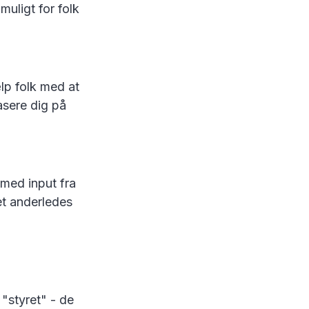
muligt for folk
ælp folk med at
asere dig på
 med input fra
et anderledes
 "styret" - de