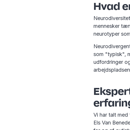
Hvad er
Neurodiversitet
mennesker tænk
neurotyper som
Neurodivergent
som "typisk", 
udfordringer og
arbejdspladsen 
Ekspert
erfarin
Vi har talt med
Els Van Benede