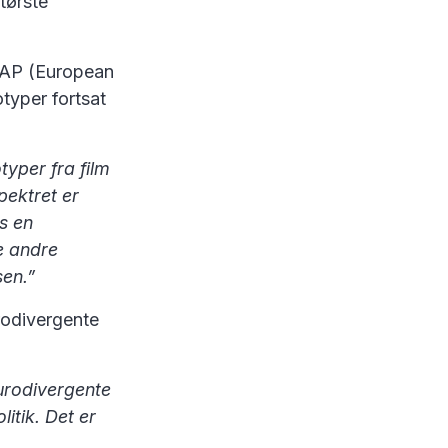
tørste
CAP (European
typer fortsat
yper fra film
pektret er
s en
e andre
sen.”
rodivergente
urodivergente
itik. Det er