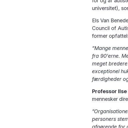
for og af autis
universitet), s
Els Van Bened
Council of Auti
former opfatte
”Mange mennesk
fra 90'erne. M
meget bredere 
exceptionel hu
færdigheder og
Professor Ils
mennesker direk
”Organisatione
personers stemm
afgørende for a