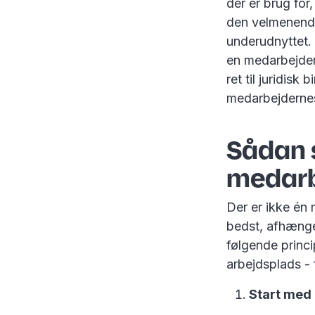
der er brug for
den velmenende 
underudnyttet.
en medarbejde
ret til juridisk
medarbejdernes 
Sådan 
medarb
Der er ikke én 
bedst, afhænger
følgende princ
arbejdsplads - 
Start med 