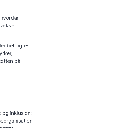
, hvordan
 række
er betragtes
yrker,
tøtten på
t og inklusion:
seorganisation