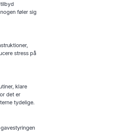
tilbyd
 nogen føler sig
nstruktioner,
ducere stress på
iner, klare
or det er
eterne tydelige.
opgavestyringen