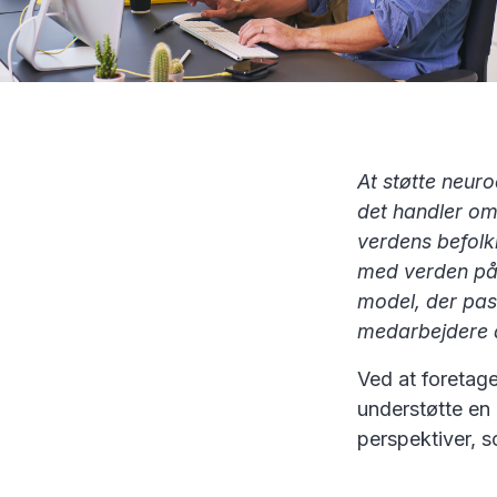
At støtte neuro
det handler om 
verdens befolkn
med verden på 
model, der pass
medarbejdere a
Ved at foretag
understøtte en 
perspektiver, 