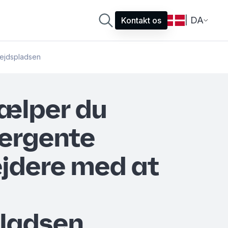
| DA
Kontakt os
bejdspladsen
ælper du
ergente
jdere med at
pladsen