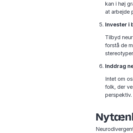
kan i høj g
at arbejde
Invester i
Tilbyd neur
forstå de m
stereotyper
Inddrag ne
Intet om os
folk, der v
perspektiv
Nytænk
Neurodivergente