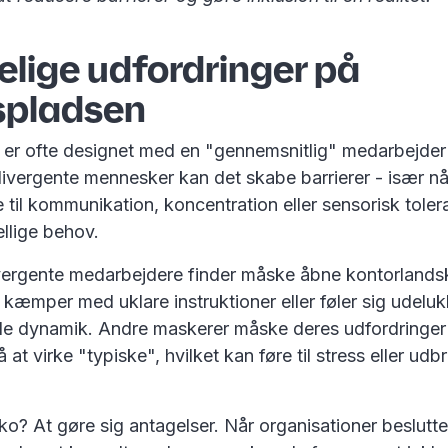
lige udfordringer på
spladsen
 er ofte designet med en "gennemsnitlig" medarbejder 
ivergente mennesker kan det skabe barrierer - især nå
 til kommunikation, koncentration eller sensorisk toler
ellige behov.
ergente medarbejdere finder måske åbne kontorlands
æmper med uklare instruktioner eller føler sig udeluk
ale dynamik. Andre maskerer måske deres udfordringer
å at virke "typiske", hvilket kan føre til stress eller 
iko? At gøre sig antagelser. Når organisationer beslutter