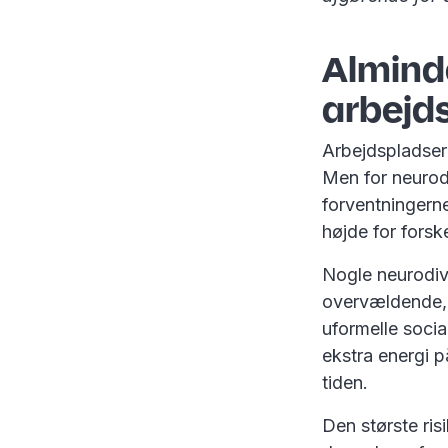
Alminde
arbejd
Arbejdspladser
Men for neurod
forventningerne
højde for forsk
Nogle neurodiv
overvældende, k
uformelle soci
ekstra energi p
tiden.
Den største ris