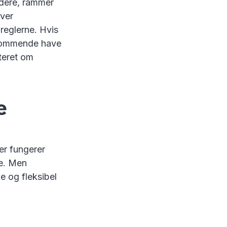
udere, rammer
iver
reglerne. Hvis
dkommende have
nteret om
e
er fungerer
te. Men
e og fleksibel