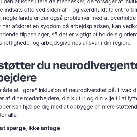
, uden at konsultere de mennesker, de forsøger at inkl
indsats ofte ved siden af - og værdifuldt talent forbl
 I nogle lande er der også problemer med at overholde 
r har afsløret en sygdom på arbejdspladsen, kan ve
 bindende tilpasninger, så det er vigtigt at holde sig orie
rettigheder og arbejdsgivernes ansvar i din region.
støtter du neurodivergent
ejdere
måde at "gøre" inklusion af neurodiversitet på. Hvad d
 af dine medarbejdere, din kultur og din vilje til at lyt
ipper kan hjælpe dig med at opbygge en mere støttend
for alle.
at spørge, ikke antage