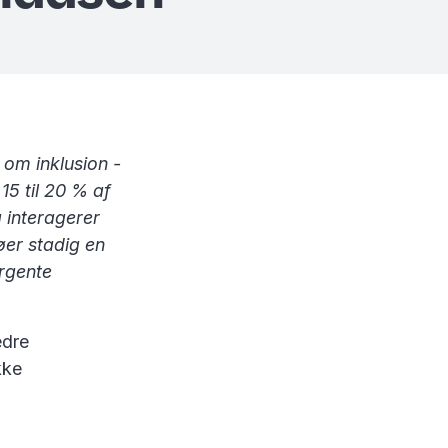
 om inklusion -
15 til 20 % af
g interagerer
øer stadig en
ergente
edre
kke