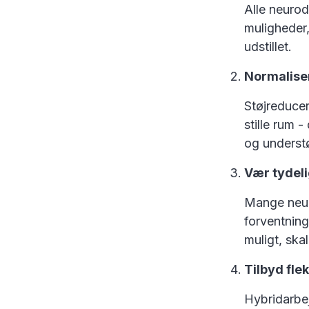
Alle neurod
muligheder,
udstillet.
Normaliser
Støjreducer
stille rum 
og underst
Vær tydel
Mange neuro
forventnin
muligt, ska
Tilbyd flek
Hybridarbej