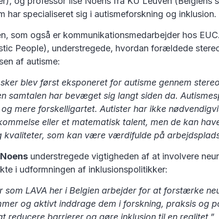
ter), og professor Ilse Noens fra KU Leuven (Belgiens s
om har specialiseret sig i autismeforskning og inklusion.
en, som også er kommunikationsmedarbejder hos EU
stic People), understregede, hvordan forældede stereo
lsen af autisme:
er blev først eksponeret for autisme gennem stereot
en samtalen har bevæget sig langt siden da. Autismes
og mere forskelligartet. Autister har ikke nødvendigvi
kommelse eller et matematisk talent, men de kan hav
 kvaliteter, som kan være værdifulde på arbejdsplad
e Noens
understregede vigtigheden af at involvere neu
te i udformningen af inklusionspolitikker:
r som LAVA her i Belgien arbejder for at forstærke ne
er og aktivt inddrage dem i forskning, praksis og pol
t reducere barrierer og gøre inklusion til en realitet.”