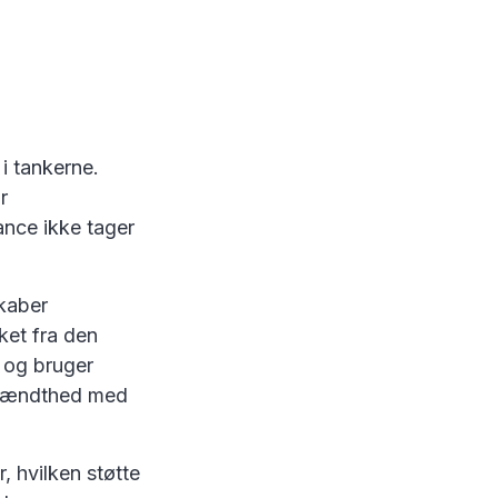
i tankerne.
r
ance ikke tager
kaber
ket fra den
 og bruger
udbrændthed med
, hvilken støtte