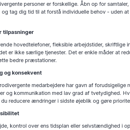
ivergente personer er forskellige. Åbn op for samtaler, 
 og tag dig tid til at forstå individuelle behov - uden at
 tilpasninger
ende hovedtelefoner, fleksible arbejdstider, skriftlige i
- det er ikke særlige tjenester. Det er enkle måder at re
øtte bedre præstationer.
ig og konsekvent
divergente medarbejdere har gavn af forudsigelige rut
ger og kommunikation med lav grad af tvetydighed. Hv
l du reducere ændringer i sidste øjeblik og gøre priorit
sibilitet
de, kontrol over ens tidsplan eller selvstændighed i 