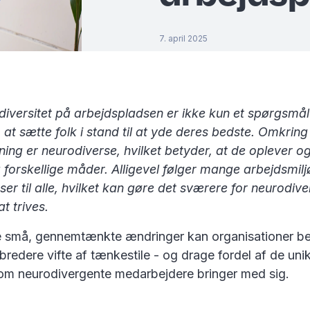
7. april 2025
diversitet på arbejdspladsen er ikke kun et spørgsmål
at sætte folk i stand til at yde deres bedste. Omkring 
ing er neurodiverse, hvilket betyder, at de oplever o
forskellige måder. Alligevel følger mange arbejdsmilj
er til alle, hvilket kan gøre det sværere for neurodiv
t trives.
e små, gennemtænkte ændringer kan organisationer b
bredere vifte af tænkestile - og drage fordel af de uni
som neurodivergente medarbejdere bringer med sig.