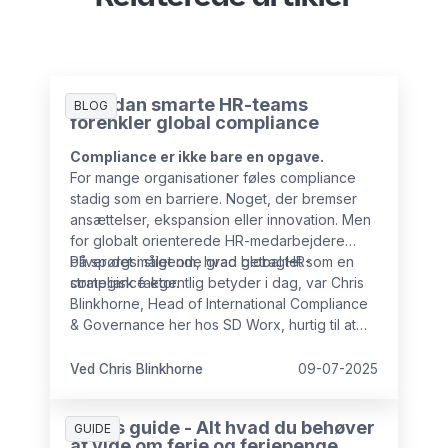
Hvordan smarte HR-teams
BLOG
forenkler global compliance
Compliance er ikke bare en opgave.
For mange organisationer føles compliance
stadig som en barriere. Noget, der bremser
ansættelser, ekspansion eller innovation. Men
for globalt orienterede HR-medarbejdere
bliver det i stigende grad betragtet som en
På spørgsmålet om, hvad global HR-
strategisk faktor.
compliance egentlig betyder i dag, var Chris
Blinkhorne, Head of International Compliance
& Governance her hos SD Worx, hurtig til at
understrege bredden. “Det handler ikke kun
om løn eller kontrakter,” sagde hun. “Det
Ved Chris Blinkhorne
09-07-2025
handler om at tilpasse alt, hvad virksomheden
ønsker at gøre – fra rekruttering og belønning
Gratis guide - Alt hvad du behøver
til ekspansion – til den gældende lovgivning i
GUIDE
at vide om ferie og feriepenge.