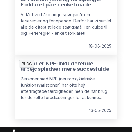
hvert enkelt land, hvor dine medarbejdere er
Forklaret på en enkel måde.
baseret, og at tilpasse det i
overensstemmelse med den konstant
Vi får hvert år mange spørgsmål om
skiftende lokale lovgivning.”
ferieregler og feriepenge. Derfor har vi samlet
alle de oftest stillede spørgsmål i en guide til
dig: Ferieregler - enkelt forklaret!
18-06-2025
Derfor er NPF-inkluderende
BLOG
arbejdspladser mere succesfulde
Personer med NPF (neuropsykiatriske
funktionsvariationer) har ofte højt
eftertragtede færdigheder, men de har brug
for de rette forudsætninger for at kunne
udnytte deres fulde potentiale. Hvordan ser
det ud på din arbejdsplads? Hvilke
13-05-2025
forbedringer kan du foretage for at støtte
medarbejdere med for eksempel ADHD eller
autisme?