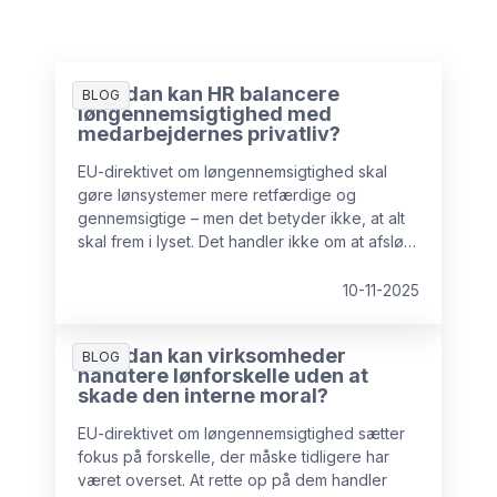
Hvordan kan HR balancere
BLOG
løngennemsigtighed med
medarbejdernes privatliv?
EU-direktivet om løngennemsigtighed skal
gøre lønsystemer mere retfærdige og
gennemsigtige – men det betyder ikke, at alt
skal frem i lyset. Det handler ikke om at afsløre
individuelle lønninger.
10-11-2025
Hvordan kan virksomheder
BLOG
håndtere lønforskelle uden at
skade den interne moral?
EU-direktivet om løngennemsigtighed sætter
fokus på forskelle, der måske tidligere har
været overset. At rette op på dem handler