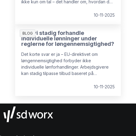
ikke kun om tal – det handler om, hvordan du
planlægger, kommunikerer og støtter
processen.
10-11-2025
Kan vi stadig forhandle
BLOG
individuelle lønninger under
reglerne for løngennemsigtighed?
Det korte svar er ja – EU-direktivet om
løngennemsigtighed forbyder ikke
individuelle lønforhandlinger. Arbejdsgivere
kan stadig tilpasse tilbud baseret på
kompetencer, erfaring eller efterspørgsel på
markedet.
10-11-2025