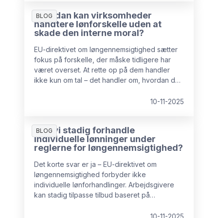
Hvordan kan virksomheder
BLOG
håndtere lønforskelle uden at
skade den interne moral?
EU-direktivet om løngennemsigtighed sætter
fokus på forskelle, der måske tidligere har
været overset. At rette op på dem handler
ikke kun om tal – det handler om, hvordan du
planlægger, kommunikerer og støtter
processen.
10-11-2025
Kan vi stadig forhandle
BLOG
individuelle lønninger under
reglerne for løngennemsigtighed?
Det korte svar er ja – EU-direktivet om
løngennemsigtighed forbyder ikke
individuelle lønforhandlinger. Arbejdsgivere
kan stadig tilpasse tilbud baseret på
kompetencer, erfaring eller efterspørgsel på
markedet.
10-11-2025