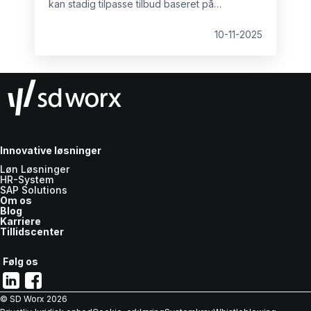
kan stadig tilpasse tilbud baseret på
kompetencer, erfaring eller efterspørgsel på
markedet.
10-11-2025
Innovative løsninger
Løn Løsninger
HR-System
SAP Solutions
Om os
Blog
Karriere
Tillidscenter
Følg os
© SD Worx
2026