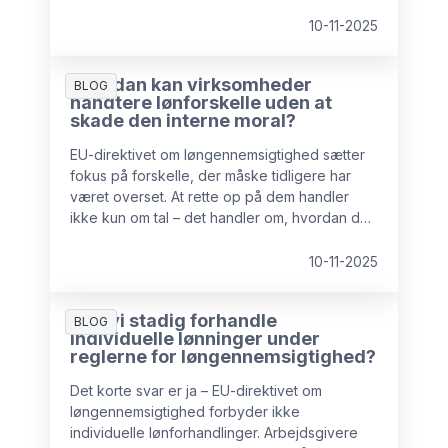
individuelle lønninger.
10-11-2025
Hvordan kan virksomheder
BLOG
håndtere lønforskelle uden at
skade den interne moral?
EU-direktivet om løngennemsigtighed sætter
fokus på forskelle, der måske tidligere har
været overset. At rette op på dem handler
ikke kun om tal – det handler om, hvordan du
planlægger, kommunikerer og støtter
processen.
10-11-2025
Kan vi stadig forhandle
BLOG
individuelle lønninger under
reglerne for løngennemsigtighed?
Det korte svar er ja – EU-direktivet om
løngennemsigtighed forbyder ikke
individuelle lønforhandlinger. Arbejdsgivere