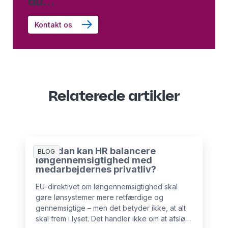
du...
Kontakt os
Relaterede artikler
Hvordan kan HR balancere
BLOG
løngennemsigtighed med
medarbejdernes privatliv?
EU-direktivet om løngennemsigtighed skal
gøre lønsystemer mere retfærdige og
gennemsigtige – men det betyder ikke, at alt
skal frem i lyset. Det handler ikke om at afsløre